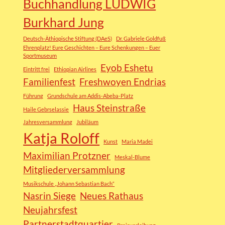
Buchhandlung LUDWIG
Burkhard Jung
Deutsch-Äthiopische Stiftung (DAeS)
Dr. Gabriele Goldfuß
Ehrenplatz! Eure Geschichten – Eure Schenkungen – Euer
Sportmuseum
Eyob Eshetu
Eintritt frei
Ethiopian Airlines
Familienfest
Freshwoyen Endrias
Führung
Grundschule am Addis-Abeba-Platz
Haus Steinstraße
Haile Gebrselassie
Jahresversammlung
Jubiläum
Katja Roloff
Kunst
Maria Madei
Maximilian Protzner
Meskal-Blume
Mitgliederversammlung
Musikschule „Johann Sebastian Bach“
Nasrin Siege
Neues Rathaus
Neujahrsfest
Partnerstadtquartier