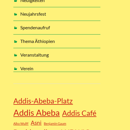
Neuigkeiten
Neujahrsfest
Spendenaufruf
Thema Äthiopien
Veranstaltung
Verein
Addis-Abeba-Platz
Addis Abeba
Addis Café
Asni
Aiko Wulff
Benjamin Gaum