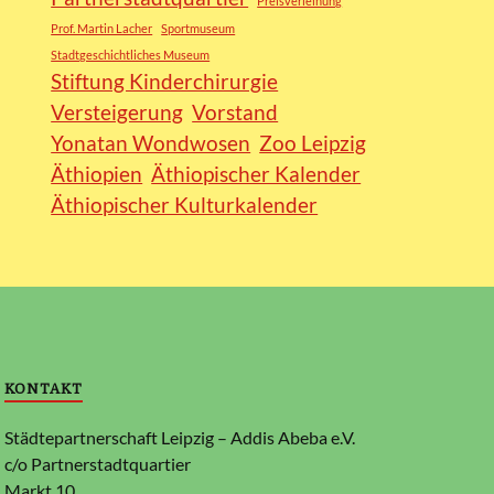
Preisverleihung
Prof. Martin Lacher
Sportmuseum
Stadtgeschichtliches Museum
Stiftung Kinderchirurgie
Versteigerung
Vorstand
Yonatan Wondwosen
Zoo Leipzig
Äthiopien
Äthiopischer Kalender
Äthiopischer Kulturkalender
KONTAKT
Städtepartnerschaft Leipzig – Addis Abeba e.V.
c/o Partnerstadtquartier
Markt 10